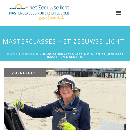
MASTERCLASSES HET ZEEUWSE LICHT
HOME
»
WINKEL
»
2-DAAGSE MASTERCLASS OP 23 EN 24 JUNI 2026
(MAARTEN DALSTRA)
VOLGEBOEKT