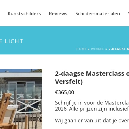
Kunstschilders
Reviews
Schildersmaterialen
E LICHT
HOME
»
WINKEL
»
2-DAAGSE M
2-daagse Masterclass o
Versfelt)
€
365,00
Schrijf je in voor de Mastercl
2026. Alle prijzen zijn inclusi
Wij gaan er van uit dat je over