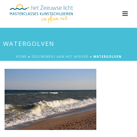
WATERGOLVEN
HOME
»
DEELNEMERS AAN HET WOORD
»
WATERGOLVEN