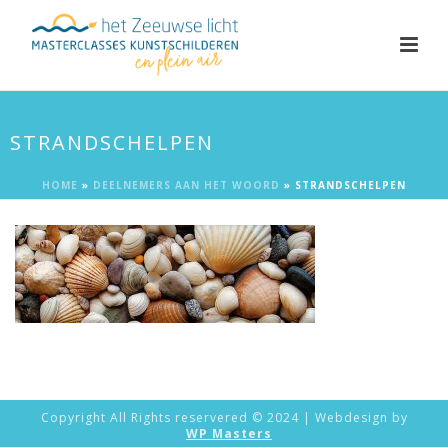
STRANDSCHELPEN
HOME
»
DEELNEMERS AAN HET WOORD
»
STRANDSCHELPEN
Copyright All Rights reservered © 2024 | Webdesign by
WP Masters